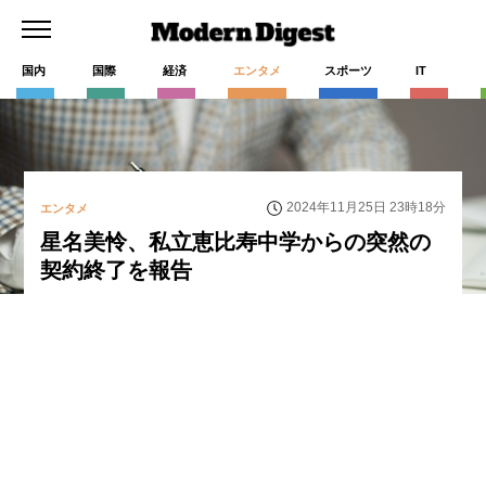
国内
国際
経済
エンタメ
スポーツ
IT
2024年11月25日 23時18分
エンタメ
星名美怜、私立恵比寿中学からの突然の
契約終了を報告