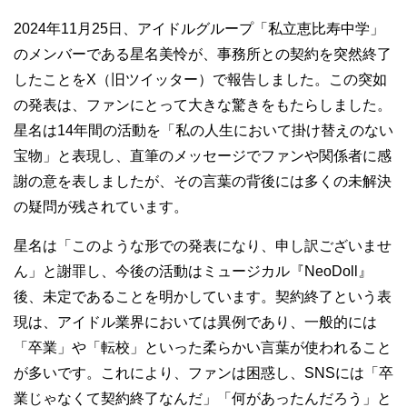
2024年11月25日、アイドルグループ「私立恵比寿中学」
のメンバーである星名美怜が、事務所との契約を突然終了
したことをX（旧ツイッター）で報告しました。この突如
の発表は、ファンにとって大きな驚きをもたらしました。
星名は14年間の活動を「私の人生において掛け替えのない
宝物」と表現し、直筆のメッセージでファンや関係者に感
謝の意を表しましたが、その言葉の背後には多くの未解決
の疑問が残されています。
星名は「このような形での発表になり、申し訳ございませ
ん」と謝罪し、今後の活動はミュージカル『NeoDoll』
後、未定であることを明かしています。契約終了という表
現は、アイドル業界においては異例であり、一般的には
「卒業」や「転校」といった柔らかい言葉が使われること
が多いです。これにより、ファンは困惑し、SNSには「卒
業じゃなくて契約終了なんだ」「何があったんだろう」と