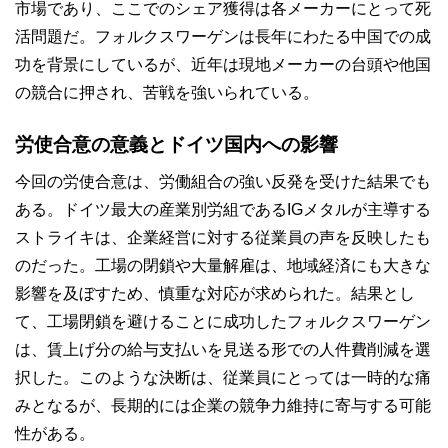
市場であり、ここでのシェア獲得は各メーカーにとって死
活問題だ。フォルクスワーゲンは長年にわたる中国での成
功を背景にしているが、近年は現地メーカーの台頭や他国
の競合に押され、苦戦を強いられている。
労使合意の意義とドイツ国内への影響
今回の労使合意は、労働組合の強い反発を受けた結果でも
ある。ドイツ最大の産業別労組であるIGメタルが主導する
ストライキは、企業経営に対する従業員の声を反映したも
のだった。工場の閉鎖や大量解雇は、地域経済にも大きな
影響を及ぼすため、慎重な対応が求められた。結果とし
て、工場閉鎖を避けることに成功したフォルクスワーゲン
は、賃上げ分の給与支払いを見送る形での人件費削減を選
択した。このような決断は、従業員にとっては一時的な痛
みとなるが、長期的には企業の競争力維持に寄与する可能
性がある。