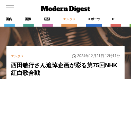
国内
国際
経済
エンタメ
スポーツ
IT
2024年12月21日 12時11分
エンタメ
西田敏行さん追悼企画が彩る第75回NHK
紅白歌合戦