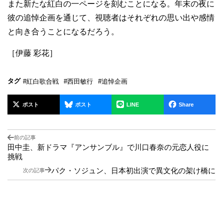
また新たな紅白の一ページを刻むことになる。年末の夜に
彼の追悼企画を通じて、視聴者はそれぞれの思い出や感情
と向き合うことになるだろう。
［伊藤 彩花］
タグ
#紅白歌合戦
#西田敏行
#追悼企画
ポスト
ポスト
LINE
Share
前の記事
田中圭、新ドラマ『アンサンブル』で川口春奈の元恋人役に
挑戦
パク・ソジュン、日本初出演で異文化の架け橋に
次の記事