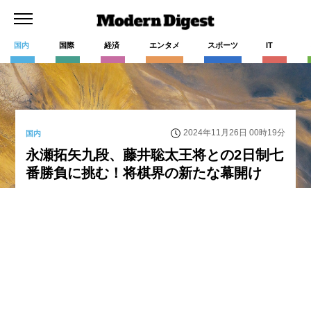
国内
国際
経済
エンタメ
スポーツ
IT
2024年11月26日 00時19分
国内
永瀬拓矢九段、藤井聡太王将との2日制七
番勝負に挑む！将棋界の新たな幕開け