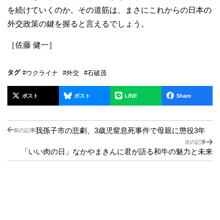
を続けていくのか。その道筋は、まさにこれからの日本の
外交政策の鍵を握ると言えるでしょう。
［佐藤 健一］
タグ
#ウクライナ
#外交
#石破茂
ポスト
ポスト
LINE
Share
我孫子市の悲劇、3歳児窒息死事件で母親に懲役3年
前の記事
次の記事
「いい肉の日」なかやまきんに君が語る和牛の魅力と未来