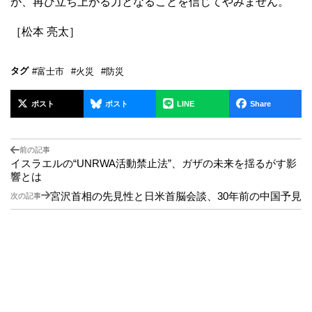
が、再び立ち上がる力となることを信じてやみません。
［松本 亮太］
タグ
#富士市
#火災
#防災
ポスト
ポスト
LINE
Share
前の記事
イスラエルの“UNRWA活動禁止法”、ガザの未来を揺るがす影
響とは
宮沢首相の先見性と日米首脳会談、30年前の中国予見
次の記事