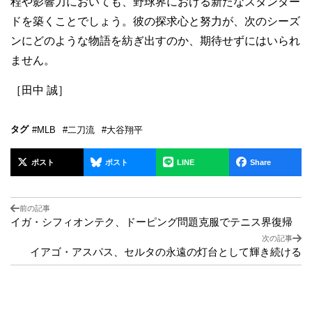
程や影響力においても、野球界における新たなスタンダー
ドを築くことでしょう。彼の探求心と努力が、次のシーズ
ンにどのような物語を紡ぎ出すのか、期待せずにはいられ
ません。
［田中 誠］
タグ
#MLB
#二刀流
#大谷翔平
ポスト
ポスト
LINE
Share
前の記事
イガ・シフィオンテク、ドーピング問題克服でテニス界復帰
次の記事
イアゴ・アスパス、セルタの永遠の灯台として輝き続ける