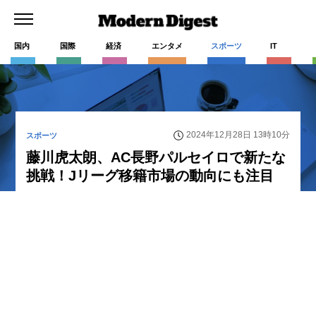
国内
国際
経済
エンタメ
スポーツ
IT
2024年12月28日 13時10分
スポーツ
藤川虎太朗、AC長野パルセイロで新たな
挑戦！Jリーグ移籍市場の動向にも注目