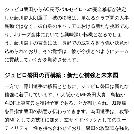
ジュビロ磐田からAC長野パルセイロへの完全移籍が決定
した藤川虎太朗選手。彼の移籍は、単なるクラブ間の人事
異動ではなく、彼自身のキャリアにおける新たな挑戦であ
り、Jリーグ全体においても興味深い転機となるでしょ
う。藤川選手の言葉には、長野での成功を誓う強い決意が
込められており、その覚悟は、彼が今後どのようにチーム
に貢献していくかを期待させます。
ジュビロ磐田の再構築：新たな補強と未来図
一方で、藤川選手の移籍とともに、ジュビロ磐田は新たな
補強に着手しています。C大阪からMF為田大貴、鳥栖か
らDF上夷克典を獲得予定であることが報じられ、J1復帰
を目指す磐田の熱意が伝わってきます。為田選手は、攻撃
的MFとしての技術に加え、左サイドバックとしてのユー
ティリティー性も持ち合わせており、磐田の攻撃陣を強化