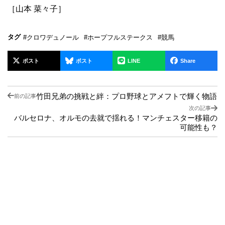
［山本 菜々子］
タグ
#クロワデュノール
#ホープフルステークス
#競馬
ポスト
ポスト
LINE
Share
竹田兄弟の挑戦と絆：プロ野球とアメフトで輝く物語
前の記事
次の記事
バルセロナ、オルモの去就で揺れる！マンチェスター移籍の
可能性も？