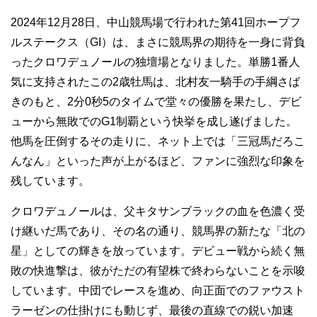
2024年12月28日、中山競馬場で行われた第41回ホープフ
ルステークス（GI）は、まさに競馬界の期待を一身に背負
ったクロワデュノールの独壇場となりました。単勝1番人
気に支持されたこの2歳牡馬は、北村友一騎手の手綱さば
きのもと、2分0秒5のタイムで堂々の優勝を果たし、デビ
ューから無敗でのG1制覇という快挙を成し遂げました。
他馬を圧倒するその走りに、ネット上では「三冠馬だろこ
んなん」といった声が上がるほど、ファンに強烈な印象を
残しています。
クロワデュノールは、父キタサンブラックの血を色濃く受
け継いだ馬であり、その名の通り、競馬界の新たな「北の
星」としての輝きを放っています。デビュー戦から続く無
敗の快進撃は、彼がただの有望株で終わらないことを示唆
しています。中団でレースを進め、向正面でのファウスト
ラーゼンの仕掛けにも動じず、最後の直線での鋭い加速