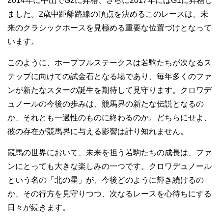
2014年に中山でG2に昇格、さらに2017年にはG1に昇格し
ました。2歳中距離路線の頂点を決めるこのレースは、未
来のクラシックホースを見極める重要な位置づけとなって
います。
このように、ホープフルステークスは若駒たちが次なるス
テップに向けての試金石となる場であり、毎年多くのファ
ンが新たなスターの誕生を期待して見守ります。クロワデ
ュノールの今後の歩みは、競馬界の新たな伝説となるの
か、それとも一過性のものに終わるのか。どちらにせよ、
彼の存在が競馬界に与える影響は計り知れません。
競馬の世界において、未来を担う若駒たちの成長は、ファ
ンにとっても大きな楽しみの一つです。クロワデュノール
という名の「北の星」が、今後どのように輝き続けるの
か、その行方を見守りつつ、次なるレースを心待ちにする
日々が続きます。