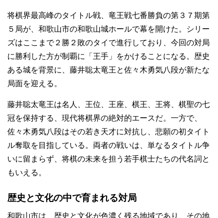
将棋界最高峰のタイトル戦、竜王戦七番勝負の第３７期第
５局が、和歌山市の和歌山城ホールで幕を開けた。シリー
ズはここまで２勝２敗のタイで進行しており、今回の対局
に勝利した方が制覇に「王手」をかけることになる。歴史
ある城を背景に、藤井聡太竜王と佐々木勇気八段が新たな
局面を迎える。
藤井聡太竜王は名人、王位、王座、棋王、王将、棋聖の七
冠を保持する、現代将棋界の絶対的エースだ。一方で、
佐々木勇気八段はその若き天才に対抗し、悲願の初タイト
ル奪取を目指している。両者の戦いは、単なるタイトル争
いに留まらず、将棋の未来を担う若手棋士たちの代名詞と
もいえる。
歴史と文化の中で育まれる対局
和歌山市は、歴史と文化が色濃く残る地域であり、その地