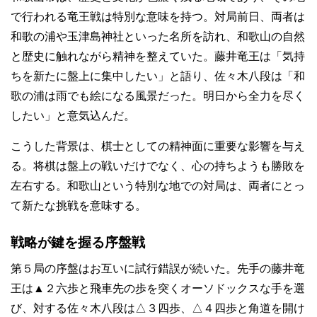
で行われる竜王戦は特別な意味を持つ。対局前日、両者は
和歌の浦や玉津島神社といった名所を訪れ、和歌山の自然
と歴史に触れながら精神を整えていた。藤井竜王は「気持
ちを新たに盤上に集中したい」と語り、佐々木八段は「和
歌の浦は雨でも絵になる風景だった。明日から全力を尽く
したい」と意気込んだ。
こうした背景は、棋士としての精神面に重要な影響を与え
る。将棋は盤上の戦いだけでなく、心の持ちようも勝敗を
左右する。和歌山という特別な地での対局は、両者にとっ
て新たな挑戦を意味する。
戦略が鍵を握る序盤戦
第５局の序盤はお互いに試行錯誤が続いた。先手の藤井竜
王は▲２六歩と飛車先の歩を突くオーソドックスな手を選
び、対する佐々木八段は△３四歩、△４四歩と角道を開け