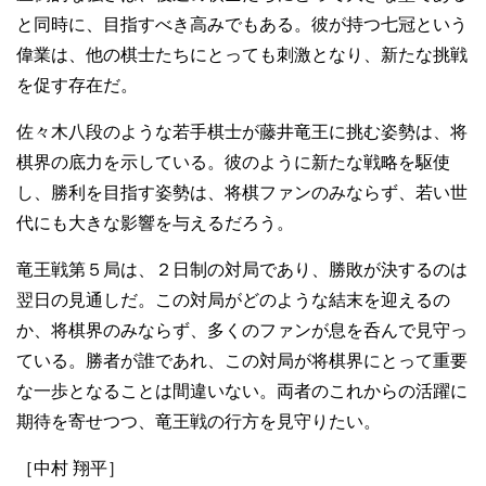
と同時に、目指すべき高みでもある。彼が持つ七冠という
偉業は、他の棋士たちにとっても刺激となり、新たな挑戦
を促す存在だ。
佐々木八段のような若手棋士が藤井竜王に挑む姿勢は、将
棋界の底力を示している。彼のように新たな戦略を駆使
し、勝利を目指す姿勢は、将棋ファンのみならず、若い世
代にも大きな影響を与えるだろう。
竜王戦第５局は、２日制の対局であり、勝敗が決するのは
翌日の見通しだ。この対局がどのような結末を迎えるの
か、将棋界のみならず、多くのファンが息を呑んで見守っ
ている。勝者が誰であれ、この対局が将棋界にとって重要
な一歩となることは間違いない。両者のこれからの活躍に
期待を寄せつつ、竜王戦の行方を見守りたい。
［中村 翔平］