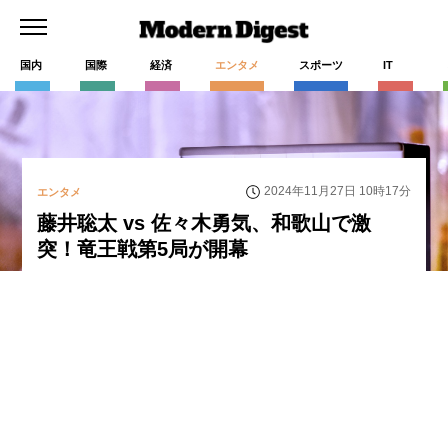
国内
国際
経済
エンタメ
スポーツ
IT
2024年11月27日 10時17分
エンタメ
藤井聡太 vs 佐々木勇気、和歌山で激
突！竜王戦第5局が開幕