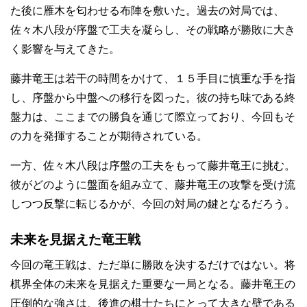
た後に雁木を匂わせる布陣を敷いた。過去の対局では、
佐々木八段が序盤で工夫を凝らし、その戦略が勝敗に大き
く影響を与えてきた。
藤井竜王は若干の時間をかけて、１５手目に慎重な手を指
し、序盤から中盤への移行を図った。彼の持ち味である終
盤力は、ここまでの勝負を通じて際立っており、今回もそ
の力を発揮することが期待されている。
一方、佐々木八段は序盤の工夫をもって藤井竜王に挑む。
彼がどのように盤面を組み立て、藤井竜王の攻撃を受け流
しつつ反撃に転じるかが、今回の対局の鍵となるだろう。
未来を見据えた竜王戦
今回の竜王戦は、ただ単に勝敗を決するだけではない。将
棋界全体の未来を見据えた重要な一局となる。藤井竜王の
圧倒的な強さは、後進の棋士たちにとって大きな壁である