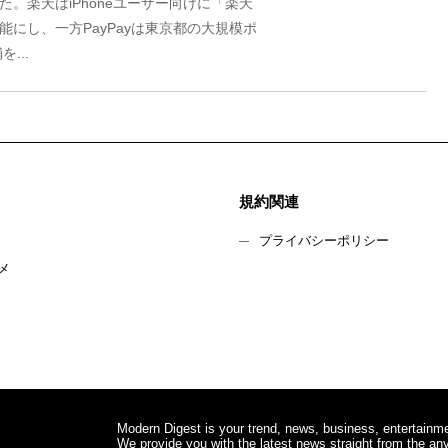
した。楽天はiPhoneユーザー向けに「楽天
にし、一方PayPayは東京都の大規模ポ
...
規約関連
プライバシーポリシー
メ
Modern Digest is your trend, news, business, entertainme
We provide you with the latest news straight from the any