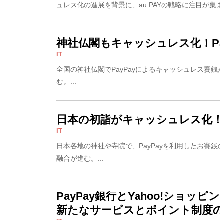
ュレス化の進展を背景に、au PAYの戦略に注目が集ま
神社仏閣もキャッシュレス化！Pa
IT
全国の神社仏閣でPayPayによるキャッシュレス賽
む。...
日本の初詣がキャッシュレス化！P
IT
日本各地の神社や寺院で、PayPayを利用したお賽
融合が進む。...
PayPay銀行とYahoo!ショ
新たなサービスとポイント制度