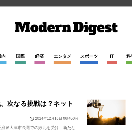
国内
国際
経済
エンタメ
スポーツ
IT
科
戦、次なる挑戦は？ネット
2024年12月16日 06時50分
阪府泉大津市長選での敗北を受け、新たな