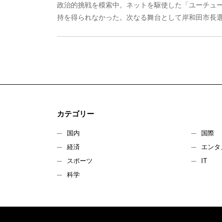
政治的挑戦を模索中。ネットを駆使した「ユーチュ
持を得られなかった。次なる舞台として岸和田市長選へ
カテゴリー
国内
国際
経済
エンタ
スポーツ
IT
科学