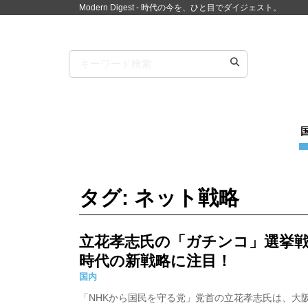
Modern Digest - 時代の今を、ひと目でダイジェスト。
タグ: ネット戦略
立花孝志氏の「ガチンコ」選挙
時代の新戦略に注目！
国内
「NHKから国民を守る党」党首の立花孝志氏は、大