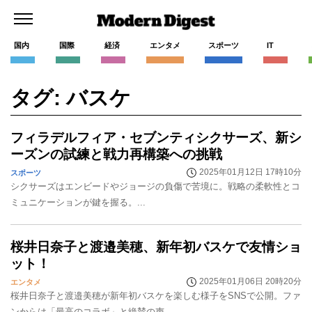
国内
国際
経済
エンタメ
スポーツ
IT
タグ: バスケ
フィラデルフィア・セブンティシクサーズ、新シ
ーズンの試練と戦力再構築への挑戦
2025年01月12日 17時10分
スポーツ
シクサーズはエンビードやジョージの負傷で苦境に。戦略の柔軟性とコ
ミュニケーションが鍵を握る。...
桜井日奈子と渡邉美穂、新年初バスケで友情ショ
ット！
2025年01月06日 20時20分
エンタメ
桜井日奈子と渡邉美穂が新年初バスケを楽しむ様子をSNSで公開。ファ
ンからは「最高のコラボ」と絶賛の声。...