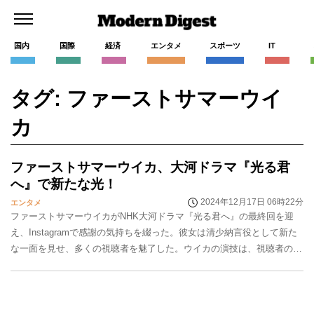
国内
国際
経済
エンタメ
スポーツ
IT
タグ: ファーストサマーウイ
カ
ファーストサマーウイカ、大河ドラマ『光る君
へ』で新たな光！
2024年12月17日 06時22分
エンタメ
ファーストサマーウイカがNHK大河ドラマ『光る君へ』の最終回を迎
え、Instagramで感謝の気持ちを綴った。彼女は清少納言役として新た
な一面を見せ、多くの視聴者を魅了した。ウイカの演技は、視聴者の心
に深く刻まれ、今後の活躍にも期待が集まっ...