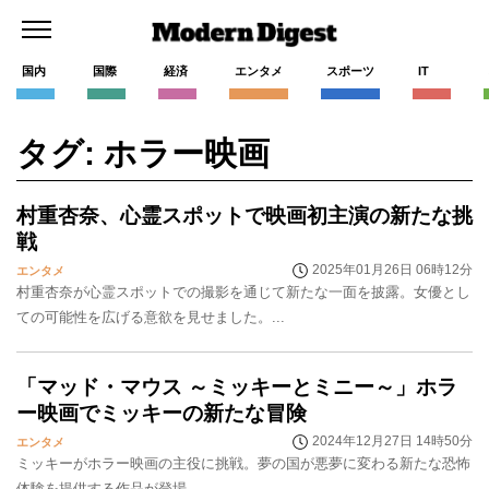
国内
国際
経済
エンタメ
スポーツ
IT
タグ: ホラー映画
村重杏奈、心霊スポットで映画初主演の新たな挑
戦
2025年01月26日 06時12分
エンタメ
村重杏奈が心霊スポットでの撮影を通じて新たな一面を披露。女優とし
ての可能性を広げる意欲を見せました。...
「マッド・マウス ～ミッキーとミニー～」ホラ
ー映画でミッキーの新たな冒険
2024年12月27日 14時50分
エンタメ
ミッキーがホラー映画の主役に挑戦。夢の国が悪夢に変わる新たな恐怖
体験を提供する作品が登場。...