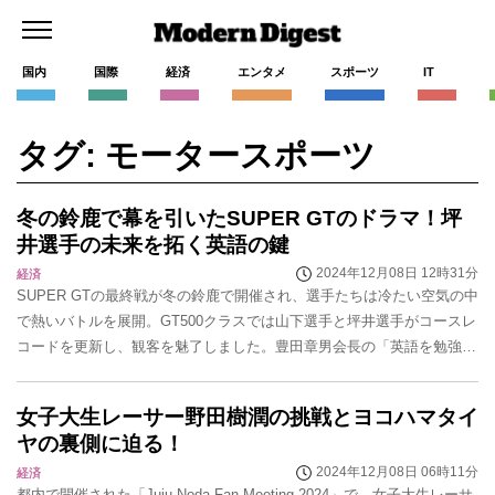
国内
国際
経済
エンタメ
スポーツ
IT
タグ: モータースポーツ
冬の鈴鹿で幕を引いたSUPER GTのドラマ！坪
井選手の未来を拓く英語の鍵
2024年12月08日 12時31分
経済
SUPER GTの最終戦が冬の鈴鹿で開催され、選手たちは冷たい空気の中
で熱いバトルを展開。GT500クラスでは山下選手と坪井選手がコースレ
コードを更新し、観客を魅了しました。豊田章男会長の「英語を勉強し
ようね」のコメントは、国際舞台での活躍...
女子大生レーサー野田樹潤の挑戦とヨコハマタイ
ヤの裏側に迫る！
2024年12月08日 06時11分
経済
都内で開催された「Juju Noda Fan Meeting 2024」で、女子大生レーサ