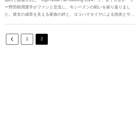
ー野田樹潤選手がファンと交流し、今シーズンの戦いを振り返りまし
た。彼女の成長を支える家族の絆と、ヨコハマタイヤによる技術とサス
テナビリティの取り組みが...
1
2