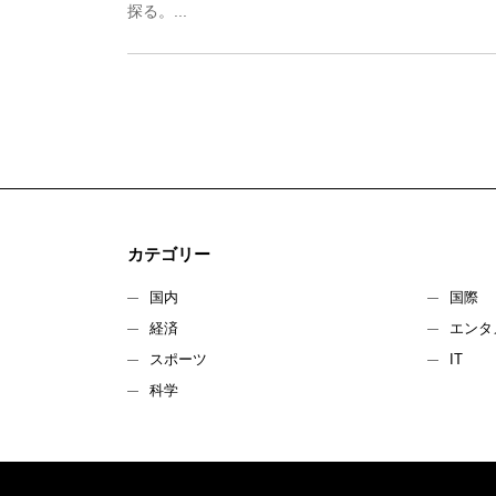
探る。...
カテゴリー
国内
国際
経済
エンタ
スポーツ
IT
科学