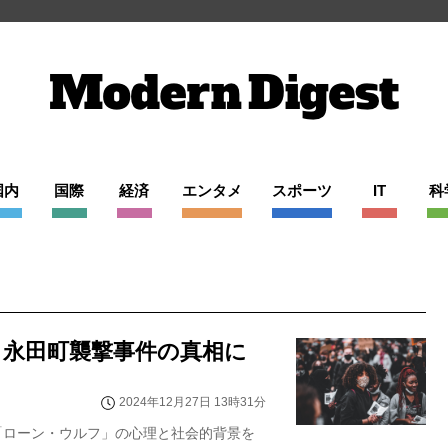
国内
国際
経済
エンタメ
スポーツ
IT
科
、永田町襲撃事件の真相に
2024年12月27日 13時31分
「ローン・ウルフ」の心理と社会的背景を