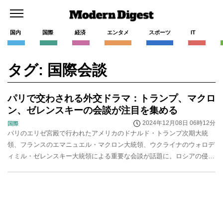
国内
国際
経済
エンタメ
スポーツ
IT
タグ: 国際会談
パリで交わされる外交ドラマ：トランプ、マクロ
ン、ゼレンスキーの会談が注目を集める
2024年12月08日 06時12分
国際
パリのエリゼ宮殿で行われたアメリカのドナルド・トランプ次期大統
領、フランスのエマニュエル・マクロン大統領、ウクライナのウォロデ
ィミル・ゼレンスキー大統領による重要な会談が話題に。ロシアの侵略
を終結させるための和平交渉が議題となり、トランプ氏...