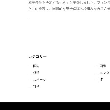
和平条件を決定するべき」と主張しました。フィン
たこの発言は、国際的な安全保障の枠組みを再考させる
カテゴリー
国内
国際
経済
エンタ
スポーツ
IT
科学