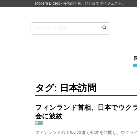
Modern Digest - 時代の今を、ひと目でダイジェスト。
タグ: 日本訪問
フィンランド首相、日本でウク
会に波紋
国際
フィンランドのオルポ首相が日本を訪問し、ウクラ