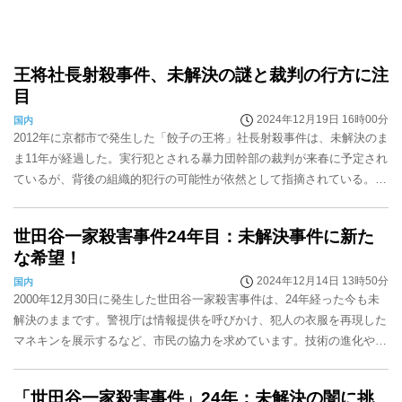
王将社長射殺事件、未解決の謎と裁判の行方に注
目
2024年12月19日 16時00分
国内
2012年に京都市で発生した「餃子の王将」社長射殺事件は、未解決のま
ま11年が経過した。実行犯とされる暴力団幹部の裁判が来春に予定され
ているが、背後の組織的犯行の可能性が依然として指摘されている。事
件は企業と暴力団の関係について社会的な議論...
世田谷一家殺害事件24年目：未解決事件に新た
な希望！
2024年12月14日 13時50分
国内
2000年12月30日に発生した世田谷一家殺害事件は、24年経った今も未
解決のままです。警視庁は情報提供を呼びかけ、犯人の衣服を再現した
マネキンを展示するなど、市民の協力を求めています。技術の進化や市
民の協力によって、事件解決に向けた新たな...
「世田谷一家殺害事件」24年：未解決の闇に挑