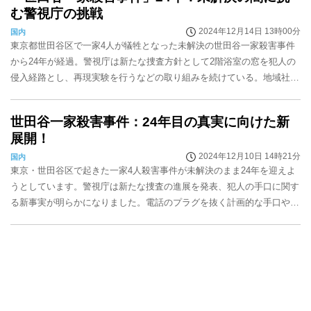
む警視庁の挑戦
2024年12月14日 13時00分
国内
東京都世田谷区で一家4人が犠牲となった未解決の世田谷一家殺害事件
から24年が経過。警視庁は新たな捜査方針として2階浴室の窓を犯人の
侵入経路とし、再現実験を行うなどの取り組みを続けている。地域社会
の協力と法整備の重要性が叫ばれる中、事件解決へ...
世田谷一家殺害事件：24年目の真実に向けた新
展開！
2024年12月10日 14時21分
国内
東京・世田谷区で起きた一家4人殺害事件が未解決のまま24年を迎えよ
うとしています。警視庁は新たな捜査の進展を発表、犯人の手口に関す
る新事実が明らかになりました。電話のプラグを抜く計画的な手口や、
中2階の浴室の窓からの侵入経路が注目されていま...