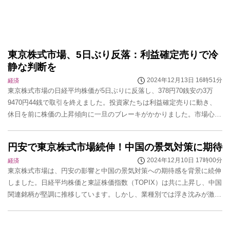
東京株式市場、5日ぶり反落：利益確定売りで冷
静な判断を
2024年12月13日 16時51分
経済
東京株式市場の日経平均株価が5日ぶりに反落し、378円70銭安の3万
9470円44銭で取引を終えました。投資家たちは利益確定売りに動き、
休日を前に株価の上昇傾向に一旦のブレーキがかかりました。市場心理
や専門家の見解を踏まえ、今後の投資戦略が...
円安で東京株式市場続伸！中国の景気対策に期待
2024年12月10日 17時00分
経済
東京株式市場は、円安の影響と中国の景気対策への期待感を背景に続伸
しました。日経平均株価と東証株価指数（TOPIX）は共に上昇し、中国
関連銘柄が堅調に推移しています。しかし、業種別では浮き沈みが激し
く、投資家は慎重な判断が求められます。...