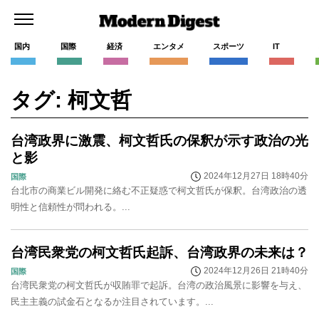
国内
国際
経済
エンタメ
スポーツ
IT
タグ: 柯文哲
台湾政界に激震、柯文哲氏の保釈が示す政治の光
と影
2024年12月27日 18時40分
国際
台北市の商業ビル開発に絡む不正疑惑で柯文哲氏が保釈。台湾政治の透
明性と信頼性が問われる。...
台湾民衆党の柯文哲氏起訴、台湾政界の未来は？
2024年12月26日 21時40分
国際
台湾民衆党の柯文哲氏が収賄罪で起訴。台湾の政治風景に影響を与え、
民主主義の試金石となるか注目されています。...