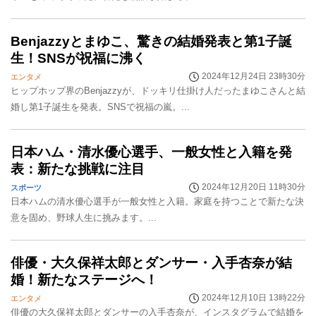
Benjazzyとまゆこ、驚きの結婚発表と第1子誕
生！SNSが祝福に沸く
2024年12月24日 23時30分
エンタメ
ヒップホップ界のBenjazzyが、ドッキリ仕掛け人だったまゆこさんと結
婚し第1子誕生を発表。SNSで祝福の嵐。...
日本ハム・清水優心選手、一般女性と入籍を発
表：新たな挑戦に注目
2024年12月20日 11時30分
スポーツ
日本ハムの清水優心選手が一般女性と入籍。家庭を持つことで新たな決
意を固め、野球人生に挑みます。...
俳優・大久保祥太郎とダンサー・入手杏奈が結
婚！新たなステージへ！
2024年12月10日 13時22分
エンタメ
俳優の大久保祥太郎とダンサーの入手杏奈が、インスタグラムで結婚を