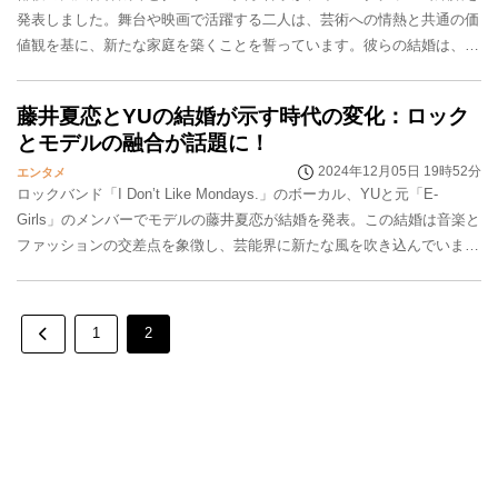
発表しました。舞台や映画で活躍する二人は、芸術への情熱と共通の価
値観を基に、新たな家庭を築くことを誓っています。彼らの結婚は、今
後の作品に新たなインスピレーションを与えるととも...
藤井夏恋とYUの結婚が示す時代の変化：ロック
とモデルの融合が話題に！
2024年12月05日 19時52分
エンタメ
ロックバンド「I Don’t Like Mondays.」のボーカル、YUと元「E-
Girls」のメンバーでモデルの藤井夏恋が結婚を発表。この結婚は音楽と
ファッションの交差点を象徴し、芸能界に新たな風を吹き込んでいま
す。二人のクリエイティブ...
1
2