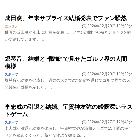
成田凌、年末サプライズ結婚発表でファン騒然
2024年12月29日 19時30分
エンタメ
俳優の成田凌が年末に結婚を発表し、ファンの間で祝福とショックの声
が交錯しています。...
堀琴音、結婚と“懺悔”で見せたゴルフ界の人間
模様
2024年12月29日 11時20分
スポーツ
堀琴音が結婚を発表し、過去の大会での“懺悔”を通じてゴルフ界での人
間関係と成長を示した。...
李忠成の引退と結婚、宇賀神友弥の感慨深いラス
トゲーム
2024年12月27日 12時40分
スポーツ
李忠成が引退と結婚を発表し、宇賀神友弥が浦和レッズで15年間のキャ
リアを締めくくった。新たな物語が始まる。...