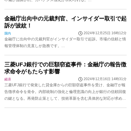
金融庁出向中の元裁判官、インサイダー取引で起
訴が波紋！
2024年12月25日 16時12分
国内
金融庁に出向中の元裁判官がインサイダー取引で起訴。市場の信頼と情
報管理体制の見直しが急務です。...
三菱UFJ銀行での巨額窃盗事件：金融庁の報告徴
求命令がもたらす影響
2024年12月16日 14時31分
経済
三菱UFJ銀行で発覚した貸金庫からの巨額窃盗事件を受け、金融庁が報
告徴求命令を発令。内部統制の強化と倫理意識の向上が銀行の信頼回復
の鍵となる。再発防止策として、技術革新を含む具体的な対応が求めら
れている。...