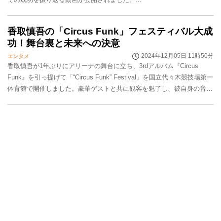
香取慎吾の「Circus Funk」フェスティバル大成
功！舞台裏と未来への決意
2024年12月05日 11時50分
エンタメ
香取慎吾が1年ぶりにアリーナの舞台に立ち、3rdアルバム『Circus
Funk』を引っ提げて「“Circus Funk” Festival」を国立代々木競技場第一
体育館で開催しました。豪華ゲストと共に観客を魅了し、彼自身の音楽
的進化を示し...