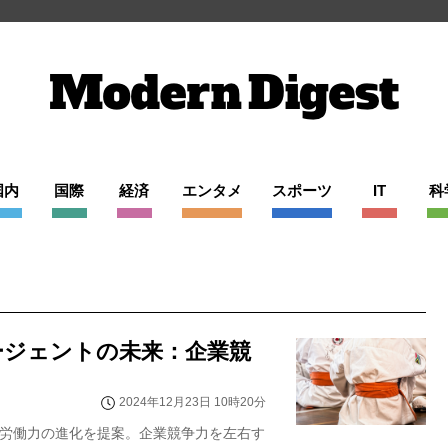
国内
国際
経済
エンタメ
スポーツ
IT
科
くAIエージェントの未来：企業競
2024年12月23日 10時20分
デジタル労働力の進化を提案。企業競争力を左右す