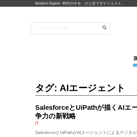
Modern Digest - 時代の今を、ひと目でダイジェスト。
タグ: AIエージェント
SalesforceとUiPathが描
争力の新戦略
IT
SalesforceとUiPathがAIエージェントによる