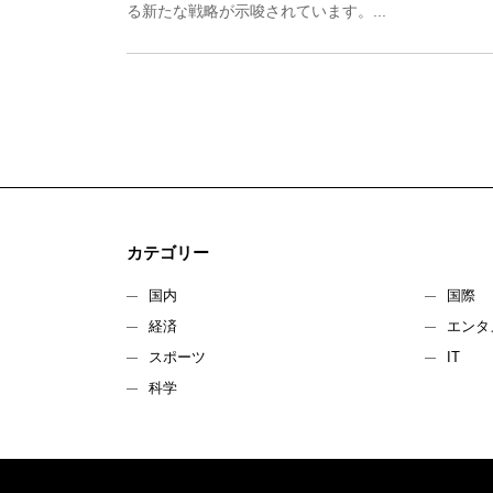
る新たな戦略が示唆されています。...
カテゴリー
国内
国際
経済
エンタ
スポーツ
IT
科学