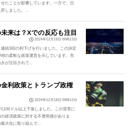
させたことが影響しています。一方で、日
しました。...
の未来は？Xでの反応も注目
2024年12月19日 06時13分
げ、連続3回の利下げを行いました。この決定
RBの柔軟な政策運営を示しています。市
が注目されて...
の金利政策とトランプ政権
2024年12月19日 06時12分
1100ドル以上下落しました。この背景に
領の経済政策に対する不透明感がありま
大化に取り組んで...