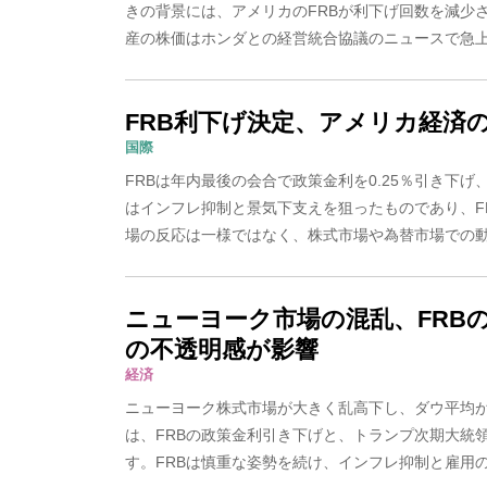
きの背景には、アメリカのFRBが利下げ回数を減少
産の株価はホンダとの経営統合協議のニュースで急上昇
FRB利下げ決定、アメリカ経済
国際
FRBは年内最後の会合で政策金利を0.25％引き下
はインフレ抑制と景気下支えを狙ったものであり、F
場の反応は一様ではなく、株式市場や為替市場での動き
ニューヨーク市場の混乱、FRB
の不透明感が影響
経済
ニューヨーク株式市場が大きく乱高下し、ダウ平均が
は、FRBの政策金利引き下げと、トランプ次期大統
す。FRBは慎重な姿勢を続け、インフレ抑制と雇用の最