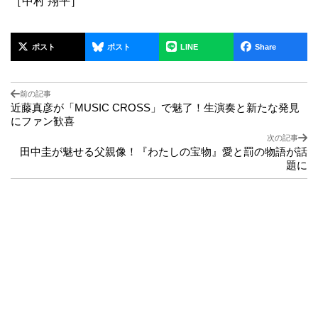
［中村 翔平］
ポスト
ポスト
LINE
Share
前の記事
近藤真彦が「MUSIC CROSS」で魅了！生演奏と新たな発見
にファン歓喜
次の記事
田中圭が魅せる父親像！『わたしの宝物』愛と罰の物語が話
題に