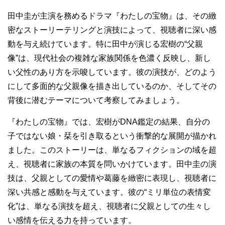
田中圭が主演を務めるドラマ『わたしの宝物』は、その緻
密なストーリーテリングと演技によって、視聴者に深い感
動を与え続けています。特に田中が演じる宏樹の“父親
像”は、現代社会の複雑な家族関係を色濃く反映し、新し
い父性のあり方を示唆しています。彼の演技が、どのよう
にして多面的な父親像を描き出しているのか、そしてその
背後に潜むテーマについて考察してみましょう。
『わたしの宝物』では、宏樹がDNA鑑定の結果、自分の
子ではない娘・栞を引き取るという衝撃的な展開が描かれ
ました。このストーリーは、単なるフィクションの域を超
え、視聴者に家族の本質を問いかけています。田中圭の演
技は、父親としての愛情や葛藤を緻密に表現し、視聴者に
深い共感と感動を与えています。彼の“ミリ単位の表情変
化”は、単なる演技を超え、視聴者に父親としての生々し
い感情を伝える力を持っています。