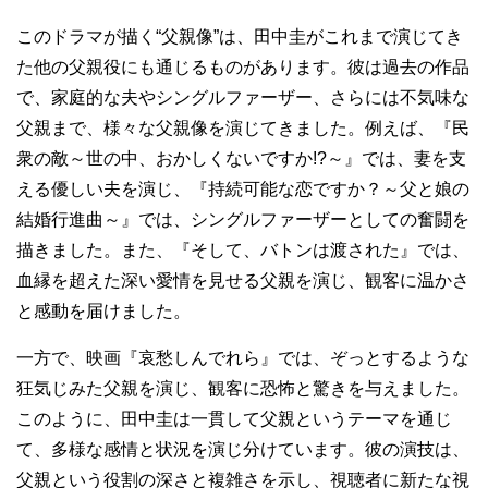
このドラマが描く“父親像”は、田中圭がこれまで演じてき
た他の父親役にも通じるものがあります。彼は過去の作品
で、家庭的な夫やシングルファーザー、さらには不気味な
父親まで、様々な父親像を演じてきました。例えば、『民
衆の敵～世の中、おかしくないですか!?～』では、妻を支
える優しい夫を演じ、『持続可能な恋ですか？～父と娘の
結婚行進曲～』では、シングルファーザーとしての奮闘を
描きました。また、『そして、バトンは渡された』では、
血縁を超えた深い愛情を見せる父親を演じ、観客に温かさ
と感動を届けました。
一方で、映画『哀愁しんでれら』では、ぞっとするような
狂気じみた父親を演じ、観客に恐怖と驚きを与えました。
このように、田中圭は一貫して父親というテーマを通じ
て、多様な感情と状況を演じ分けています。彼の演技は、
父親という役割の深さと複雑さを示し、視聴者に新たな視