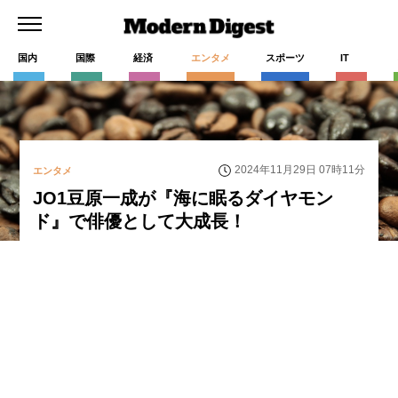
国内
国際
経済
エンタメ
スポーツ
IT
2024年11月29日 07時11分
エンタメ
JO1豆原一成が『海に眠るダイヤモン
ド』で俳優として大成長！