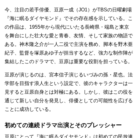
今、注目の若手俳優、豆原一成（JO1）がTBSの日曜劇場
『海に眠るダイヤモンド』でその存在感を示している。こ
の作品は、1955年から現代にいたる長崎県・端島と東京
を舞台にした壮大な愛と青春、友情、そして家族の物語で
ある。神木隆之介が一人二役で主演を務め、脚本を野木亜
紀子、監督を塚原あゆ子が担当するなど、強力な制作陣が
集結したこのドラマで、豆原は重要な役割を担っている。
豆原が演じるのは、宮本信子演じるいづみの孫・星也。法
学部を目指す浪人生という設定で、彼のキャラクターは一
見すると豆原自身とは対極にある。しかし、彼はこの役を
通じて新しい自分を発見し、俳優としての可能性を広げる
ことに成功している。
初めての連続ドラマ出演とそのプレッシャー
豆原にとって『海に眠るダイヤモンド』は初めての民放連