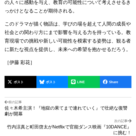
の人々に感動を与え、教育の可能性について考えさせるき
っかけとなることが期待される。
このドラマが描く物語は、学びの場を超えて人間の成長や
社会との関わり方にまで影響を与える力を持っている。教
育現場での挑戦や新しい可能性を模索する姿勢は、観る者
に新たな視点を提供し、未来への希望を抱かせるだろう。
［伊藤 彩花］
ポスト
ポスト
LINE
Share
前の記事
佐々木希主演！『地獄の果てまで連れていく』で壮絶な復讐
劇が開幕
次の記事
竹内涼真と町田啓太がNetflixで官能ダンス映画『10DANCE』
に挑む！