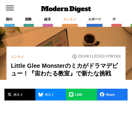
国内
国際
経済
エンタメ
スポーツ
IT
2024年11月26日 07時19分
エンタメ
Little Glee Monsterのミカがドラマデビ
ュー！『宙わたる教室』で新たな挑戦
ポスト
ポスト
LINE
Share