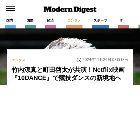
国内
国際
経済
エンタメ
スポーツ
IT
2024年11月26日 08時18分
エンタメ
竹内涼真と町田啓太が共演！Netflix映画
『10DANCE』で競技ダンスの新境地へ