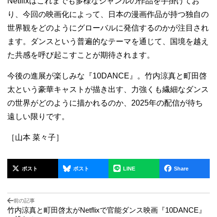
Netflixはこれまでも多様なジャンルの作品を手掛けてお
り、今回の映画化によって、日本の漫画作品が持つ独自の
世界観をどのようにグローバルに発信するのかが注目され
ます。ダンスという普遍的なテーマを通じて、国境を越え
た共感を呼び起こすことが期待されます。
今後の進展が楽しみな『10DANCE』。竹内涼真と町田啓
太という豪華キャストが描き出す、力強くも繊細なダンス
の世界がどのように描かれるのか、2025年の配信が待ち
遠しい限りです。
［山本 菜々子］
ポスト
ポスト
LINE
Share
前の記事
竹内涼真と町田啓太がNetflixで官能ダンス映画『10DANCE』