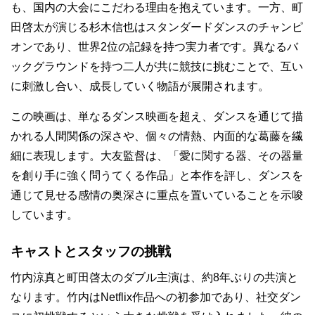
も、国内の大会にこだわる理由を抱えています。一方、町
田啓太が演じる杉木信也はスタンダードダンスのチャンピ
オンであり、世界2位の記録を持つ実力者です。異なるバ
ックグラウンドを持つ二人が共に競技に挑むことで、互い
に刺激し合い、成長していく物語が展開されます。
この映画は、単なるダンス映画を超え、ダンスを通じて描
かれる人間関係の深さや、個々の情熱、内面的な葛藤を繊
細に表現します。大友監督は、「愛に関する器、その器量
を創り手に強く問うてくる作品」と本作を評し、ダンスを
通じて見せる感情の奥深さに重点を置いていることを示唆
しています。
キャストとスタッフの挑戦
竹内涼真と町田啓太のダブル主演は、約8年ぶりの共演と
なります。竹内はNetflix作品への初参加であり、社交ダン