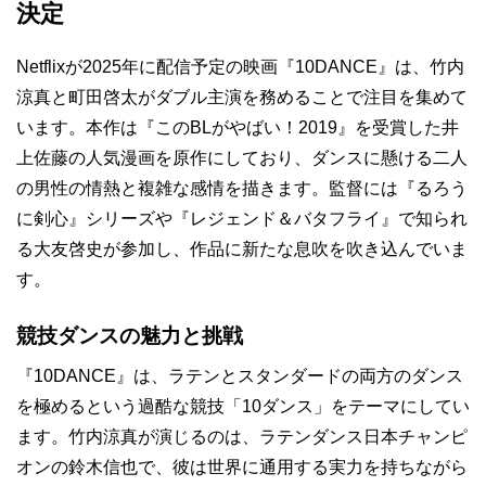
決定
Netflixが2025年に配信予定の映画『10DANCE』は、竹内
涼真と町田啓太がダブル主演を務めることで注目を集めて
います。本作は『このBLがやばい！2019』を受賞した井
上佐藤の人気漫画を原作にしており、ダンスに懸ける二人
の男性の情熱と複雑な感情を描きます。監督には『るろう
に剣心』シリーズや『レジェンド＆バタフライ』で知られ
る大友啓史が参加し、作品に新たな息吹を吹き込んでいま
す。
競技ダンスの魅力と挑戦
『10DANCE』は、ラテンとスタンダードの両方のダンス
を極めるという過酷な競技「10ダンス」をテーマにしてい
ます。竹内涼真が演じるのは、ラテンダンス日本チャンピ
オンの鈴木信也で、彼は世界に通用する実力を持ちながら