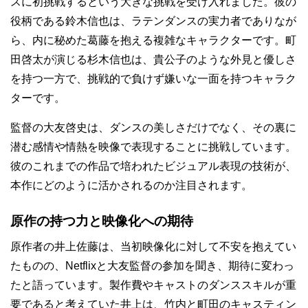
スに初挑戦するという大きな挑戦を受け入れました。彼の
役柄である鈴木信也は、ラテンダンスの実力者でありなが
ら、内に秘めた葛藤を抱える複雑なキャラクターです。町
田啓太が演じる杉木信也は、貴公子のような外見と優しさ
を持つ一方で、挑戦的で負けず嫌いな一面を持つキャラク
ターです。
監督の大友啓史は、ダンスの美しさだけでなく、その裏に
潜む感情や情熱を映像で表現することに挑戦しています。
彼のこれまでの作品で培われたビジュアル表現の技術が、
本作にどのように活かされるのか注目されます。
原作の持つ力と映像化への期待
原作者の井上佐藤は、当初映像化に対して不安を抱えてい
たものの、Netflixと大友監督の参加を聞き、期待に変わっ
たと語っています。製作費やキャストのダンススキルが重
要であると考えていた井上は、竹内と町田のキャスティン